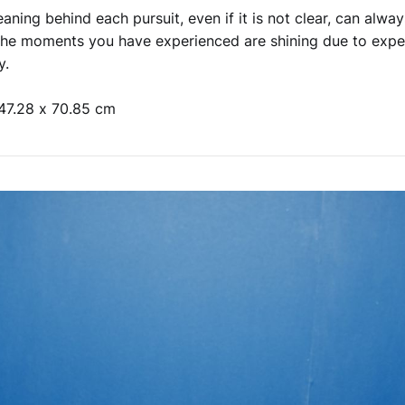
aning behind each pursuit, even if it is not clear, can alw
 the moments you have experienced are shining due to exp
y.
47.28 x 70.85 cm