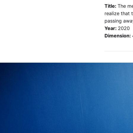
Title:
The me
realize that
passing awa
Year:
2020
Dimension: