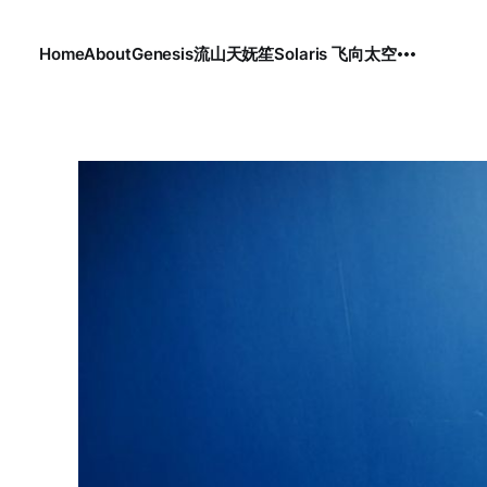
Home
About
Genesis
流
山
天
妩笙
Solaris 飞向太空